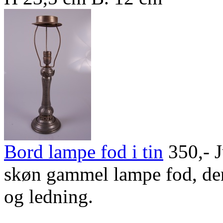
Bord lampe fod i tin
350,-
J
skøn gammel lampe fod, der
og ledning.