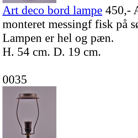
Art deco bord lampe
450,-
A
monteret messingf fisk på s
Lampen er hel og pæn.
H. 54 cm. D. 19 cm.
0035