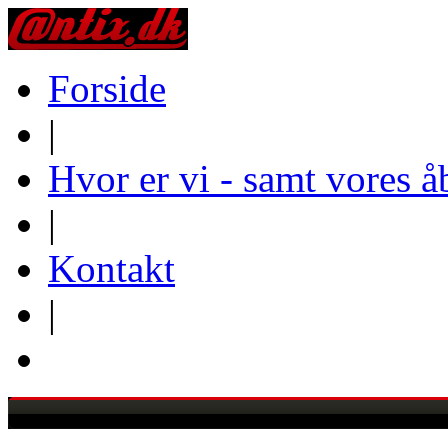
Forside
|
Hvor er vi - samt vores å
|
Kontakt
|