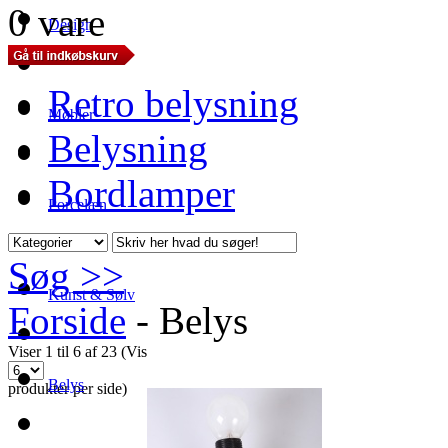
0 vare
Design
Retro belysning
Møbler
Belysning
Bordlamper
Porcelæn
Søg >>
Kunst & Sølv
Forside
-
Belys
Viser 1 til 6 af 23 (Vis
Belys
produkter per side)