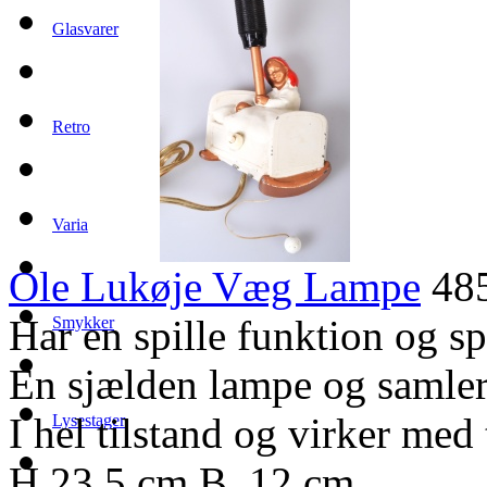
Glasvarer
Retro
Varia
Ole Lukøje Væg Lampe
485
Har en spille funktion og spi
Smykker
En sjælden lampe og samler
I hel tilstand og virker med
Lysestager
H 23,5 cm B. 12 cm