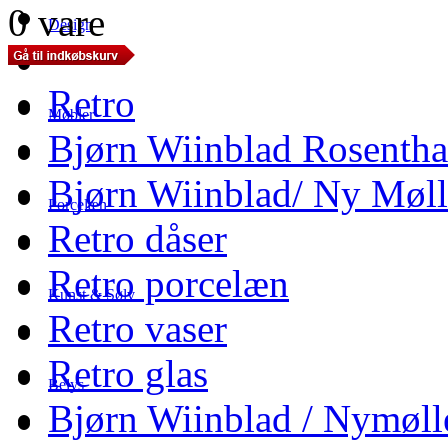
0 vare
Design
Retro
Møbler
Bjørn Wiinblad Rosentha
Bjørn Wiinblad/ Ny Møll
Porcelæn
Retro dåser
Retro porcelæn
Kunst & Sølv
Retro vaser
Retro glas
Belys
Bjørn Wiinblad / Nymøll