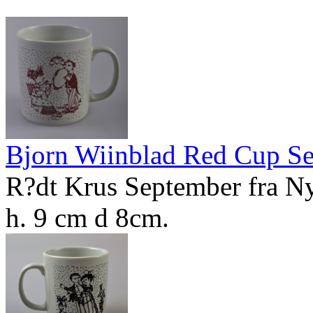
Bjorn Wiinblad Red Cup S
R?dt Krus September fra N
h. 9 cm d 8cm.