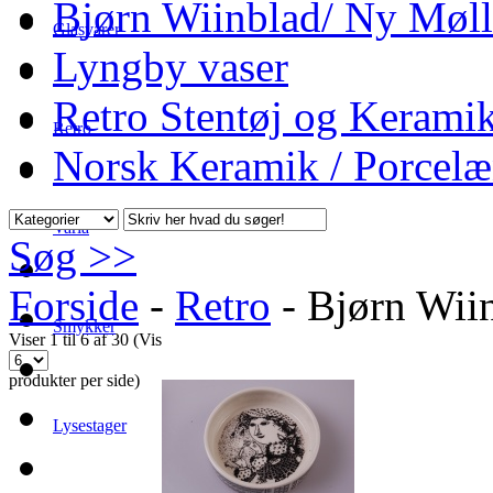
Bjørn Wiinblad/ Ny Møll
Glasvarer
Lyngby vaser
Retro Stentøj og Kerami
Retro
Norsk Keramik / Porcel
Varia
Søg >>
Forside
-
Retro
-
Bjørn Wii
Smykker
Viser 1 til 6 af 30 (Vis
produkter per side)
Lysestager