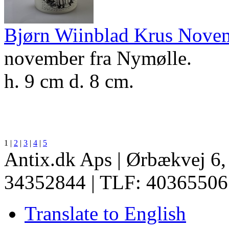
Bjørn Wiinblad Krus Nove
november fra Nymølle.
h. 9 cm d. 8 cm.
1
|
2
|
3
|
4
|
5
Antix.dk Aps | Ørbækvej 6
34352844 | TLF: 40365506
Translate to English