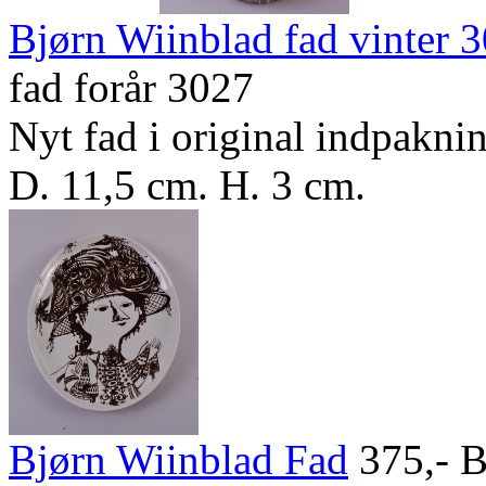
Bjørn Wiinblad fad vinter 
fad forår 3027
Nyt fad i original indpakni
D. 11,5 cm. H. 3 cm.
Bjørn Wiinblad Fad
375,-
Bj