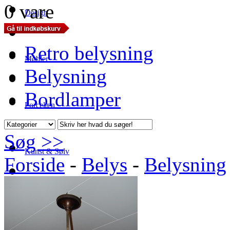
0 vare
Design
Retro belysning
Møbler
Belysning
Bordlamper
Porcelæn
Søg >>
Kunst & Sølv
Forside
-
Belys
-
Belysning
Belys