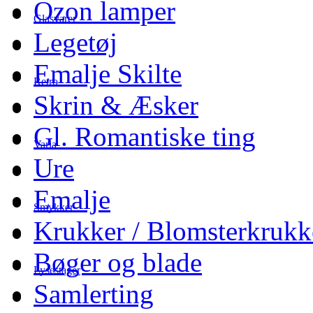
Ozon lamper
Glasvarer
Legetøj
Emalje Skilte
Retro
Skrin & Æsker
Gl. Romantiske ting
Varia
Ure
Emalje
Smykker
Krukker / Blomsterkrukk
Bøger og blade
Lysestager
Samlerting