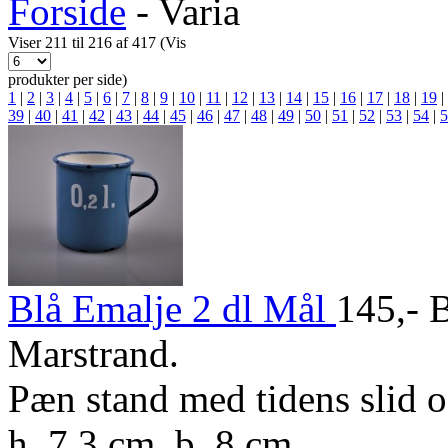
Forside
-
Varia
Viser 211 til 216 af 417 (Vis
produkter per side)
1
|
2
|
3
|
4
|
5
|
6
|
7
|
8
|
9
|
10
|
11
|
12
|
13
|
14
|
15
|
16
|
17
|
18
|
19
|
39
|
40
|
41
|
42
|
43
|
44
|
45
|
46
|
47
|
48
|
49
|
50
|
51
|
52
|
53
|
54
|
5
Blå Emalje 2 dl Mål
145,-
B
Marstrand.
Pæn stand med tidens slid o
h. 7,3 cm. b. 8 cm.