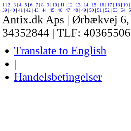
1
|
2
|
3
|
4
|
5
|
6
|
7
|
8
|
9
|
10
|
11
|
12
|
13
|
14
|
15
|
16
|
17
|
18
|
19
|
39
|
40
|
41
|
42
|
43
|
44
|
45
|
46
|
47
|
48
|
49
|
50
|
51
|
52
|
53
|
54
|
5
Antix.dk Aps | Ørbækvej 6
34352844 | TLF: 40365506
Translate to English
|
Handelsbetingelser