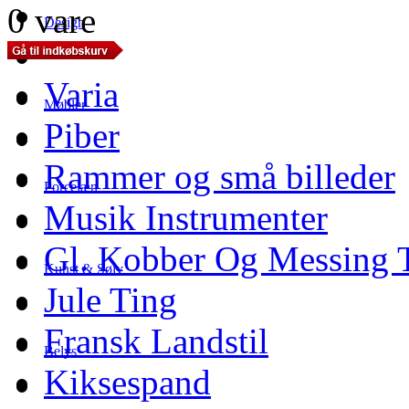
0 vare
Design
Varia
Møbler
Piber
Rammer og små billeder
Porcelæn
Musik Instrumenter
Gl. Kobber Og Messing 
Kunst & Sølv
Jule Ting
Fransk Landstil
Belys
Kiksespand