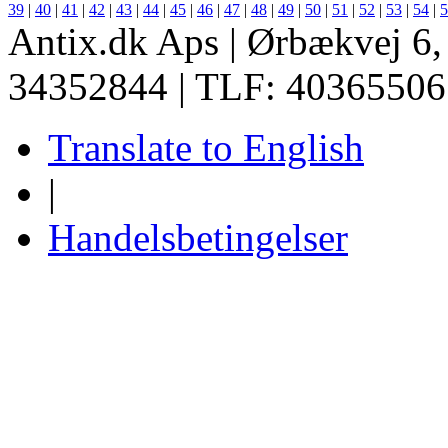
39
|
40
|
41
|
42
|
43
|
44
|
45
|
46
|
47
|
48
|
49
|
50
|
51
|
52
|
53
|
54
|
5
Antix.dk Aps | Ørbækvej 6
34352844 | TLF: 40365506
Translate to English
|
Handelsbetingelser