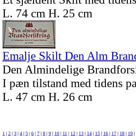
L. 74 cm H. 25 cm
Emalje Skilt Den Alm Brand
Den Almindelige Brandfors
I pæn tilstand med tidens pa
L. 47 cm H. 26 cm
1
|
2
|
3
|
4
|
5
|
6
|
7
|
8
|
9
|
10
|
11
|
12
|
13
|
14
|
15
|
16
|
17
|
18
|
19
|