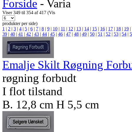
Forside
-
Varia
Viser 349 til 354 af 417 (Vis
produkter per side)
1
|
2
|
3
|
4
|
5
|
6
|
7
|
8
|
9
|
10
|
11
|
12
|
13
|
14
|
15
|
16
|
17
|
18
|
19
|
39
|
40
|
41
|
42
|
43
|
44
|
45
|
46
|
47
|
48
|
49
|
50
|
51
|
52
|
53
|
54
|
5
Emalje Skilt Røgning Forb
røgning forbudt
I flot tilstand
B. 12,8 cm H 5,5 cm