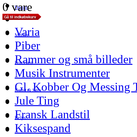
0 vare
Design
Varia
Møbler
Piber
Rammer og små billeder
Porcelæn
Musik Instrumenter
Gl. Kobber Og Messing 
Kunst & Sølv
Jule Ting
Fransk Landstil
Belys
Kiksespand