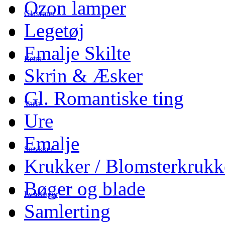
Ozon lamper
Glasvarer
Legetøj
Emalje Skilte
Retro
Skrin & Æsker
Gl. Romantiske ting
Varia
Ure
Emalje
Smykker
Krukker / Blomsterkrukk
Bøger og blade
Lysestager
Samlerting