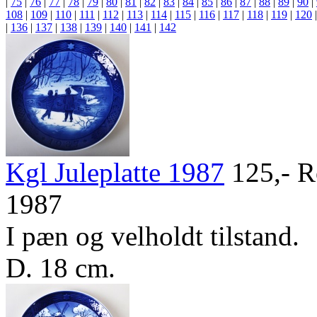
|
75
|
76
|
77
|
78
|
79
|
80
|
81
|
82
|
83
|
84
|
85
|
86
|
87
|
88
|
89
|
90
|
108
|
109
|
110
|
111
|
112
|
113
|
114
|
115
|
116
|
117
|
118
|
119
|
120
|
136
|
137
|
138
|
139
|
140
|
141
|
142
Kgl Juleplatte 1987
125,-
Ro
1987
I pæn og velholdt tilstand.
D. 18 cm.