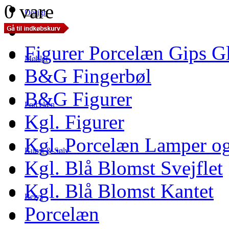
0 vare
Design
Figurer Porcelæn Gips G
Møbler
B&G Fingerbøl
B&G Figurer
Porcelæn
Kgl. Figurer
Kgl. Porcelæn Lamper og
Kunst & Sølv
Kgl. Blå Blomst Svejflet
Kgl. Blå Blomst Kantet
Belys
Porcelæn