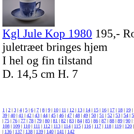
Kgl Jule Kop 1980
195,-
Ro
juletræet bringes hjem
I hel og fin tilstand
D. 14,5 cm H. 7
1
|
2
|
3
|
4
|
5
|
6
|
7
|
8
|
9
|
10
|
11
|
12
|
13
|
14
|
15
|
16
|
17
|
18
|
19
|
39
|
40
|
41
|
42
|
43
|
44
|
45
|
46
|
47
|
48
|
49
|
50
|
51
|
52
|
53
|
54
|
5
|
75
|
76
|
77
|
78
|
79
|
80
|
81
|
82
|
83
|
84
|
85
|
86
|
87
|
88
|
89
|
90
|
108
|
109
|
110
|
111
|
112
|
113
|
114
|
115
|
116
|
117
|
118
|
119
|
120
|
136
|
137
|
138
|
139
|
140
|
141
|
142