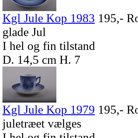
Kgl Jule Kop 1983
195,-
Ro
glade Jul
I hel og fin tilstand
D. 14,5 cm H. 7
Kgl Jule Kop 1979
195,-
Ro
juletræet vælges
I hel og fin tilstand