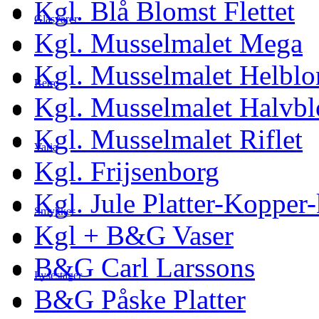
Kgl. Blå Blomst Flettet
Glasvarer
Kgl. Musselmalet Mega
Kgl. Musselmalet Helblo
Retro
Kgl. Musselmalet Halvb
Kgl. Musselmalet Riflet
Varia
Kgl. Frijsenborg
Kgl. Jule Platter-Kopper
Smykker
Kgl + B&G Vaser
B&G Carl Larssons
Lysestager
B&G Påske Platter