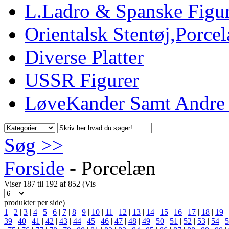
L.Ladro & Spanske Figu
Orientalsk Stentøj,Porc
Diverse Platter
USSR Figurer
LøveKander Samt Andre
Søg >>
Forside
-
Porcelæn
Viser 187 til 192 af 852 (Vis
produkter per side)
1
|
2
|
3
|
4
|
5
|
6
|
7
|
8
|
9
|
10
|
11
|
12
|
13
|
14
|
15
|
16
|
17
|
18
|
19
|
39
|
40
|
41
|
42
|
43
|
44
|
45
|
46
|
47
|
48
|
49
|
50
|
51
|
52
|
53
|
54
|
5