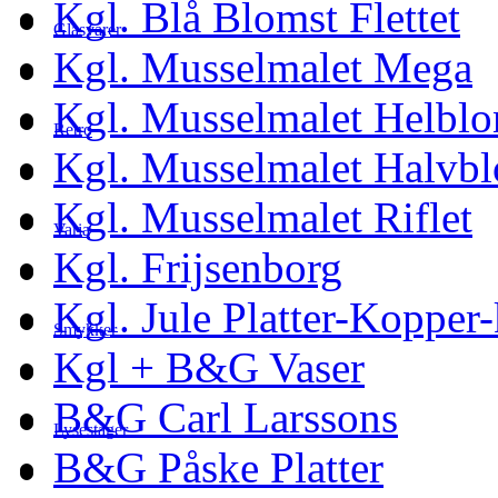
Kgl. Blå Blomst Flettet
Glasvarer
Kgl. Musselmalet Mega
Kgl. Musselmalet Helblo
Retro
Kgl. Musselmalet Halvb
Kgl. Musselmalet Riflet
Varia
Kgl. Frijsenborg
Kgl. Jule Platter-Kopper
Smykker
Kgl + B&G Vaser
B&G Carl Larssons
Lysestager
B&G Påske Platter