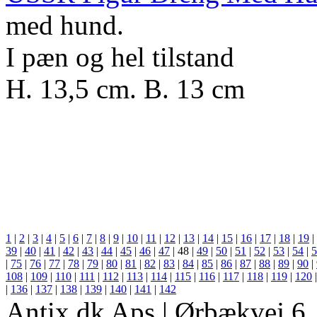
med hund.
I pæn og hel tilstand
H. 13,5 cm. B. 13 cm
1
|
2
|
3
|
4
|
5
|
6
|
7
|
8
|
9
|
10
|
11
|
12
|
13
|
14
|
15
|
16
|
17
|
18
|
19
|
39
|
40
|
41
|
42
|
43
|
44
|
45
|
46
|
47
|
48
|
49
|
50
|
51
|
52
|
53
|
54
|
5
|
75
|
76
|
77
|
78
|
79
|
80
|
81
|
82
|
83
|
84
|
85
|
86
|
87
|
88
|
89
|
90
|
108
|
109
|
110
|
111
|
112
|
113
|
114
|
115
|
116
|
117
|
118
|
119
|
120
|
136
|
137
|
138
|
139
|
140
|
141
|
142
Antix.dk Aps | Ørbækvej 6