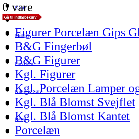
0 vare
Design
Figurer Porcelæn Gips G
Møbler
B&G Fingerbøl
B&G Figurer
Porcelæn
Kgl. Figurer
Kgl. Porcelæn Lamper og
Kunst & Sølv
Kgl. Blå Blomst Svejflet
Kgl. Blå Blomst Kantet
Belys
Porcelæn