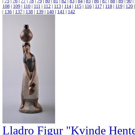
|
75
|
76
|
77
|
78
|
79
|
80
|
81
|
82
|
83
|
84
|
85
|
86
|
87
|
88
|
89
|
90
|
108
|
109
|
110
|
111
|
112
|
113
|
114
|
115
|
116
|
117
|
118
|
119
|
120
|
136
|
137
|
138
|
139
|
140
|
141
|
142
Lladro Figur "Kvinde Hent