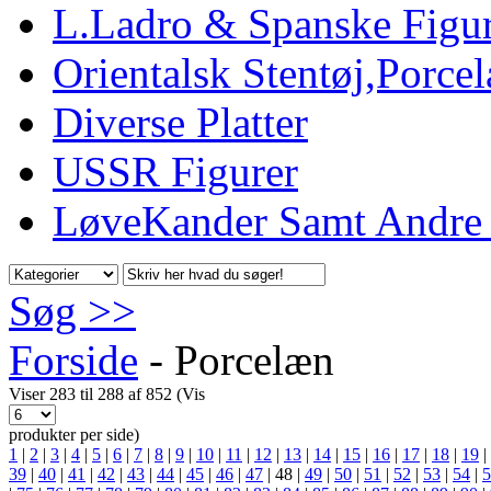
L.Ladro & Spanske Figu
Orientalsk Stentøj,Porc
Diverse Platter
USSR Figurer
LøveKander Samt Andre
Søg >>
Forside
-
Porcelæn
Viser 283 til 288 af 852 (Vis
produkter per side)
1
|
2
|
3
|
4
|
5
|
6
|
7
|
8
|
9
|
10
|
11
|
12
|
13
|
14
|
15
|
16
|
17
|
18
|
19
|
39
|
40
|
41
|
42
|
43
|
44
|
45
|
46
|
47
|
48
|
49
|
50
|
51
|
52
|
53
|
54
|
5