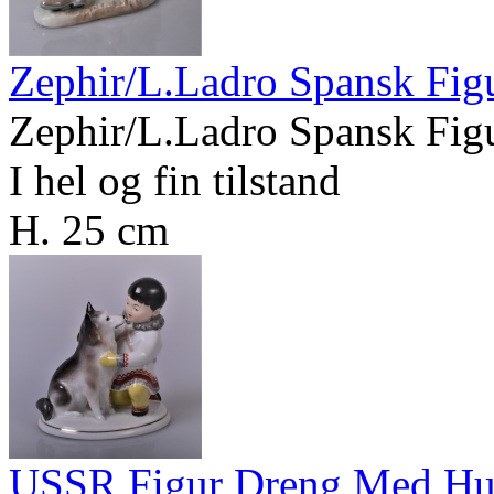
Zephir/L.Ladro Spansk Fi
Zephir/L.Ladro Spansk Fi
I hel og fin tilstand
H. 25 cm
USSR Figur Dreng Med H