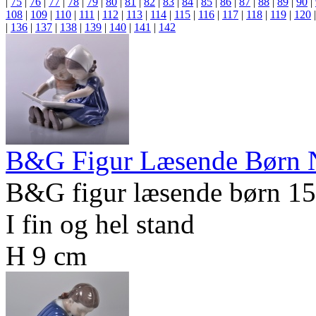
|
75
|
76
|
77
|
78
|
79
|
80
|
81
|
82
|
83
|
84
|
85
|
86
|
87
|
88
|
89
|
90
|
108
|
109
|
110
|
111
|
112
|
113
|
114
|
115
|
116
|
117
|
118
|
119
|
120
|
136
|
137
|
138
|
139
|
140
|
141
|
142
B&G Figur Læsende Børn N
B&G figur læsende børn 1
I fin og hel stand
H 9 cm