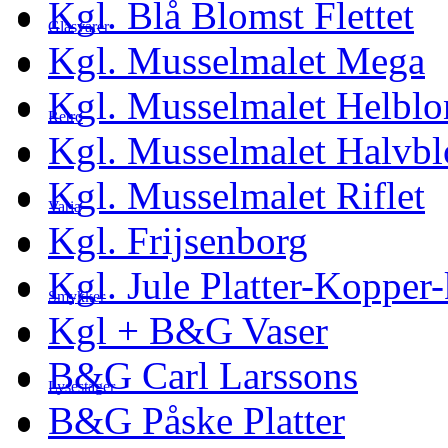
Kgl. Blå Blomst Flettet
Glasvarer
Kgl. Musselmalet Mega
Kgl. Musselmalet Helblo
Retro
Kgl. Musselmalet Halvb
Kgl. Musselmalet Riflet
Varia
Kgl. Frijsenborg
Kgl. Jule Platter-Kopper
Smykker
Kgl + B&G Vaser
B&G Carl Larssons
Lysestager
B&G Påske Platter