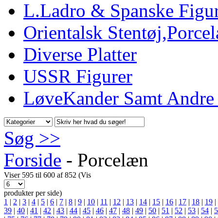
L.Ladro & Spanske Figu
Orientalsk Stentøj,Porc
Diverse Platter
USSR Figurer
LøveKander Samt Andre
Søg >>
Forside
-
Porcelæn
Viser 595 til 600 af 852 (Vis
produkter per side)
1
|
2
|
3
|
4
|
5
|
6
|
7
|
8
|
9
|
10
|
11
|
12
|
13
|
14
|
15
|
16
|
17
|
18
|
19
|
39
|
40
|
41
|
42
|
43
|
44
|
45
|
46
|
47
|
48
|
49
|
50
|
51
|
52
|
53
|
54
|
5