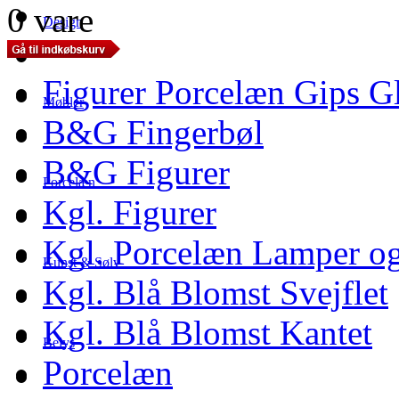
0 vare
Design
Figurer Porcelæn Gips G
Møbler
B&G Fingerbøl
B&G Figurer
Porcelæn
Kgl. Figurer
Kgl. Porcelæn Lamper og
Kunst & Sølv
Kgl. Blå Blomst Svejflet
Kgl. Blå Blomst Kantet
Belys
Porcelæn