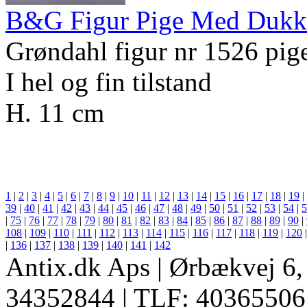
B&G Figur Pige Med Dukk
Grøndahl figur nr 1526 pi
I hel og fin tilstand
H. 11 cm
1
|
2
|
3
|
4
|
5
|
6
|
7
|
8
|
9
|
10
|
11
|
12
|
13
|
14
|
15
|
16
|
17
|
18
|
19
|
39
|
40
|
41
|
42
|
43
|
44
|
45
|
46
|
47
|
48
|
49
|
50
|
51
|
52
|
53
|
54
|
5
|
75
|
76
|
77
|
78
|
79
|
80
|
81
|
82
|
83
|
84
|
85
|
86
|
87
|
88
|
89
|
90
|
108
|
109
|
110
|
111
|
112
|
113
|
114
|
115
|
116
|
117
|
118
|
119
|
120
|
136
|
137
|
138
|
139
|
140
|
141
|
142
Antix.dk Aps | Ørbækvej 6
34352844 | TLF: 40365506