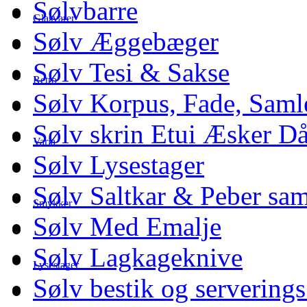
Sølvbarre
Glasvarer
Sølv Æggebæger
Sølv Tesi & Sakse
Retro
Sølv Korpus, Fade, Saml
Sølv skrin Etui Æsker D
Varia
Sølv Lysestager
Sølv Saltkar & Peber sa
Smykker
Sølv Med Emalje
Sølv Lagkageknive
Lysestager
Sølv bestik og serverings