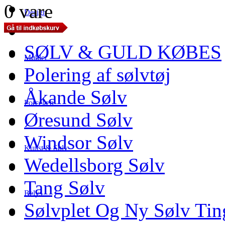
0 vare
Design
SØLV & GULD KØBES
Møbler
Polering af sølvtøj
Åkande Sølv
Porcelæn
Øresund Sølv
Windsor Sølv
Kunst & Sølv
Wedellsborg Sølv
Tang Sølv
Belys
Sølvplet Og Ny Sølv Tin