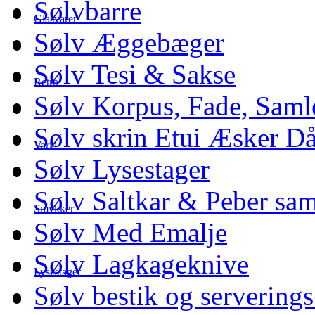
Sølvbarre
Glasvarer
Sølv Æggebæger
Sølv Tesi & Sakse
Retro
Sølv Korpus, Fade, Saml
Sølv skrin Etui Æsker D
Varia
Sølv Lysestager
Sølv Saltkar & Peber sa
Smykker
Sølv Med Emalje
Sølv Lagkageknive
Lysestager
Sølv bestik og serverings