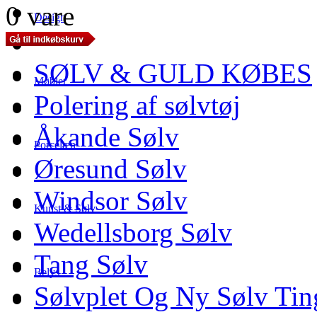
0 vare
Design
SØLV & GULD KØBES
Møbler
Polering af sølvtøj
Åkande Sølv
Porcelæn
Øresund Sølv
Windsor Sølv
Kunst & Sølv
Wedellsborg Sølv
Tang Sølv
Belys
Sølvplet Og Ny Sølv Tin