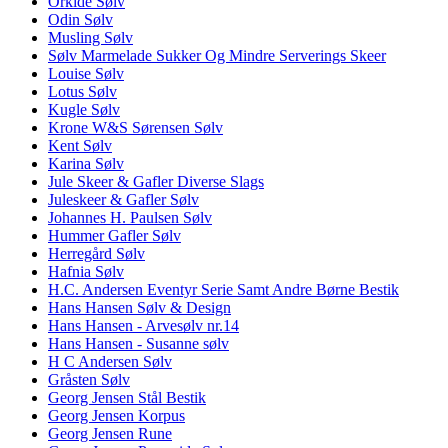
Orkide Sølv
Odin Sølv
Musling Sølv
Sølv Marmelade Sukker Og Mindre Serverings Skeer
Louise Sølv
Lotus Sølv
Kugle Sølv
Krone W&S Sørensen Sølv
Kent Sølv
Karina Sølv
Jule Skeer & Gafler Diverse Slags
Juleskeer & Gafler Sølv
Johannes H. Paulsen Sølv
Hummer Gafler Sølv
Herregård Sølv
Hafnia Sølv
H.C. Andersen Eventyr Serie Samt Andre Børne Bestik
Hans Hansen Sølv & Design
Hans Hansen - Arvesølv nr.14
Hans Hansen - Susanne sølv
H C Andersen Sølv
Gråsten Sølv
Georg Jensen Stål Bestik
Georg Jensen Korpus
Georg Jensen Rune