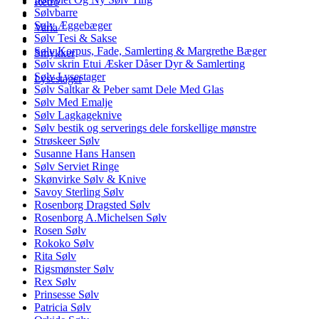
Retro
Sølvbarre
Sølv Æggebæger
Varia
Sølv Tesi & Sakse
Sølv Korpus, Fade, Samlerting & Margrethe Bæger
Smykker
Sølv skrin Etui Æsker Dåser Dyr & Samlerting
Sølv Lysestager
Lysestager
Sølv Saltkar & Peber samt Dele Med Glas
Sølv Med Emalje
Sølv Lagkageknive
Sølv bestik og serverings dele forskellige mønstre
Strøskeer Sølv
Susanne Hans Hansen
Sølv Serviet Ringe
Skønvirke Sølv & Knive
Savoy Sterling Sølv
Rosenborg Dragsted Sølv
Rosenborg A.Michelsen Sølv
Rosen Sølv
Rokoko Sølv
Rita Sølv
Rigsmønster Sølv
Rex Sølv
Prinsesse Sølv
Patricia Sølv