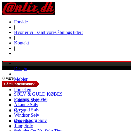
Forside
|
Hvor er vi - samt vores åbnings tider!
|
Kontakt
|
Design
0 vare
Møbler
Porcelæn
SØLV & GULD KØBES
Polering af sølvtøj
Kunst & Sølv
Åkande Sølv
Øresund Sølv
Belys
Windsor Sølv
Wedellsborg Sølv
Glasvarer
Tang Sølv
Sølvplet Og Ny Sølv Ting