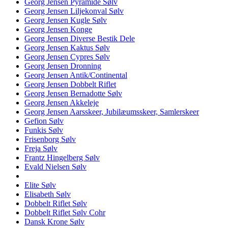
Georg Jensen Pyramide Sølv
Georg Jensen Liljekonval Sølv
Georg Jensen Kugle Sølv
Georg Jensen Konge
Georg Jensen Diverse Bestik Dele
Georg Jensen Kaktus Sølv
Georg Jensen Cypres Sølv
Georg Jensen Dronning
Georg Jensen Antik/Continental
Georg Jensen Dobbelt Riflet
Georg Jensen Bernadotte Sølv
Georg Jensen Akkeleje
Georg Jensen Aarsskeer, Jubilæumsskeer, Samlerskeer
Gefion Sølv
Funkis Sølv
Frisenborg Sølv
Freja Sølv
Frantz Hingelberg Sølv
Evald Nielsen Sølv
Elite Sølv
Elisabeth Sølv
Dobbelt Riflet Sølv
Dobbelt Riflet Sølv Cohr
Dansk Krone Sølv