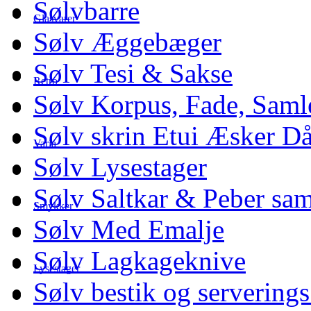
Sølvbarre
Glasvarer
Sølv Æggebæger
Sølv Tesi & Sakse
Retro
Sølv Korpus, Fade, Saml
Sølv skrin Etui Æsker D
Varia
Sølv Lysestager
Sølv Saltkar & Peber sa
Smykker
Sølv Med Emalje
Sølv Lagkageknive
Lysestager
Sølv bestik og serverings