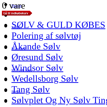
0 vare
Design
SØLV & GULD KØBES
Møbler
Polering af sølvtøj
Åkande Sølv
Porcelæn
Øresund Sølv
Windsor Sølv
Kunst & Sølv
Wedellsborg Sølv
Tang Sølv
Belys
Sølvplet Og Ny Sølv Tin