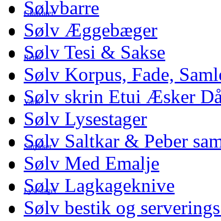
Sølvbarre
Glasvarer
Sølv Æggebæger
Sølv Tesi & Sakse
Retro
Sølv Korpus, Fade, Saml
Sølv skrin Etui Æsker D
Varia
Sølv Lysestager
Sølv Saltkar & Peber sa
Smykker
Sølv Med Emalje
Sølv Lagkageknive
Lysestager
Sølv bestik og serverings