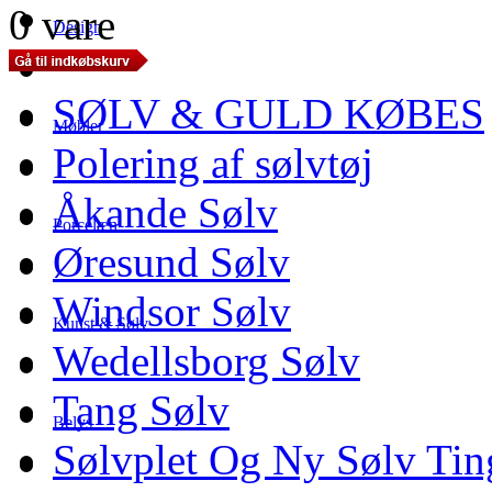
0 vare
Design
SØLV & GULD KØBES
Møbler
Polering af sølvtøj
Åkande Sølv
Porcelæn
Øresund Sølv
Windsor Sølv
Kunst & Sølv
Wedellsborg Sølv
Tang Sølv
Belys
Sølvplet Og Ny Sølv Tin