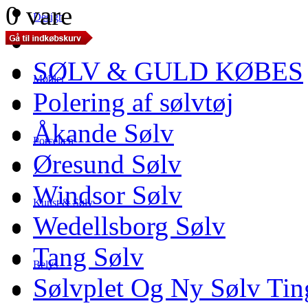
0 vare
Design
SØLV & GULD KØBES
Møbler
Polering af sølvtøj
Åkande Sølv
Porcelæn
Øresund Sølv
Windsor Sølv
Kunst & Sølv
Wedellsborg Sølv
Tang Sølv
Belys
Sølvplet Og Ny Sølv Tin