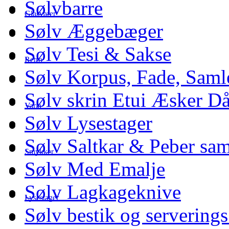
Sølvbarre
Glasvarer
Sølv Æggebæger
Sølv Tesi & Sakse
Retro
Sølv Korpus, Fade, Saml
Sølv skrin Etui Æsker D
Varia
Sølv Lysestager
Sølv Saltkar & Peber sa
Smykker
Sølv Med Emalje
Sølv Lagkageknive
Lysestager
Sølv bestik og serverings