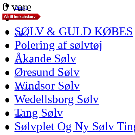
0 vare
Design
SØLV & GULD KØBES
Møbler
Polering af sølvtøj
Åkande Sølv
Porcelæn
Øresund Sølv
Windsor Sølv
Kunst & Sølv
Wedellsborg Sølv
Tang Sølv
Belys
Sølvplet Og Ny Sølv Tin