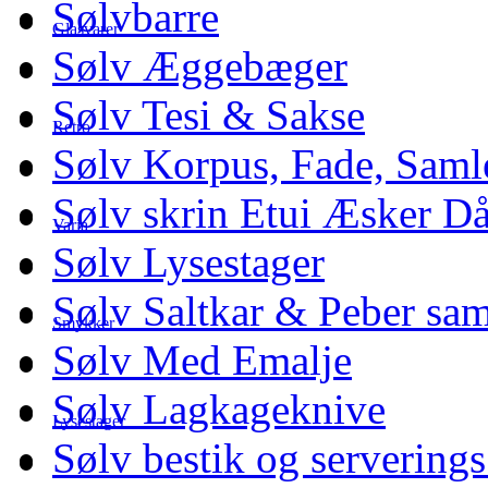
Sølvbarre
Glasvarer
Sølv Æggebæger
Sølv Tesi & Sakse
Retro
Sølv Korpus, Fade, Saml
Sølv skrin Etui Æsker D
Varia
Sølv Lysestager
Sølv Saltkar & Peber sa
Smykker
Sølv Med Emalje
Sølv Lagkageknive
Lysestager
Sølv bestik og serverings