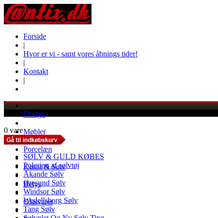
Forside
|
Hvor er vi - samt vores åbnings tider!
|
Kontakt
|
Design
0 vare
Møbler
Porcelæn
SØLV & GULD KØBES
Polering af sølvtøj
Kunst & Sølv
Åkande Sølv
Øresund Sølv
Belys
Windsor Sølv
Wedellsborg Sølv
Glasvarer
Tang Sølv
Sølvplet Og Ny Sølv Ting