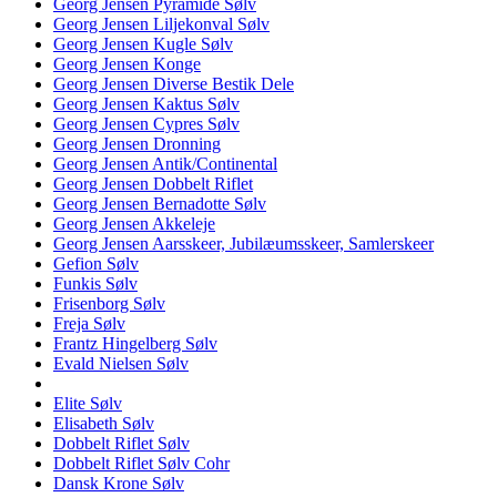
Georg Jensen Pyramide Sølv
Georg Jensen Liljekonval Sølv
Georg Jensen Kugle Sølv
Georg Jensen Konge
Georg Jensen Diverse Bestik Dele
Georg Jensen Kaktus Sølv
Georg Jensen Cypres Sølv
Georg Jensen Dronning
Georg Jensen Antik/Continental
Georg Jensen Dobbelt Riflet
Georg Jensen Bernadotte Sølv
Georg Jensen Akkeleje
Georg Jensen Aarsskeer, Jubilæumsskeer, Samlerskeer
Gefion Sølv
Funkis Sølv
Frisenborg Sølv
Freja Sølv
Frantz Hingelberg Sølv
Evald Nielsen Sølv
Elite Sølv
Elisabeth Sølv
Dobbelt Riflet Sølv
Dobbelt Riflet Sølv Cohr
Dansk Krone Sølv