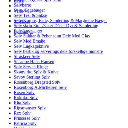
Retro
Sølvbarre
Sølv Æggebæger
Varia
Sølv Tesi & Sakse
Sølv Korpus, Fade, Samlerting & Margrethe Bæger
Smykker
Sølv skrin Etui Æsker Dåser Dyr & Samlerting
Sølv Lysestager
Lysestager
Sølv Saltkar & Peber samt Dele Med Glas
Sølv Med Emalje
Sølv Lagkageknive
Sølv bestik og serverings dele forskellige mønstre
Strøskeer Sølv
Susanne Hans Hansen
Sølv Serviet Ringe
Skønvirke Sølv & Knive
Savoy Sterling Sølv
Rosenborg Dragsted Sølv
Rosenborg A.Michelsen Sølv
Rosen Sølv
Rokoko Sølv
Rita Sølv
Rigsmønster Sølv
Rex Sølv
Prinsesse Sølv
Patricia Sølv