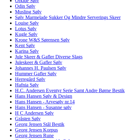
Orkide Sølv
Odin Sølv
Musling Sølv
Sølv Marmelade Sukker Og Mindre Serverings Skeer
Louise Sølv
Lotus Sølv
Kugle Sølv
Krone W&S Sørensen Sølv
Kent Sølv
Karina Sølv
Jule Skeer & Gafler Diverse Slags
Juleskeer & Gafler Sølv
Johannes H. Paulsen Sølv
Hummer Gafler Sølv
Herregård Sølv
Hafnia Sølv
H.C. Andersen Eventyr Serie Samt Andre Børne Bestik
Hans Hansen Sølv & Design
Hans Hansen - Arvesølv nr.14
Hans Hansen - Susanne sølv
H C Andersen Sølv
Gråsten Sølv
Georg Jensen Stål Bestik
Georg Jensen Korpus
Georg Jensen Rune