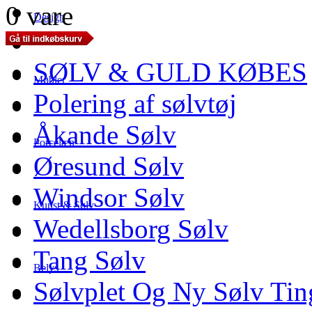
0 vare
Design
SØLV & GULD KØBES
Møbler
Polering af sølvtøj
Åkande Sølv
Porcelæn
Øresund Sølv
Windsor Sølv
Kunst & Sølv
Wedellsborg Sølv
Tang Sølv
Belys
Sølvplet Og Ny Sølv Tin