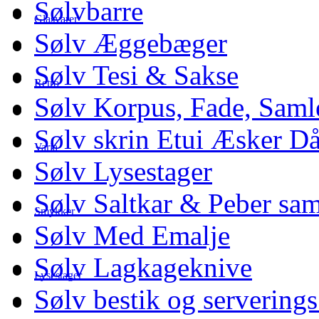
Sølvbarre
Glasvarer
Sølv Æggebæger
Sølv Tesi & Sakse
Retro
Sølv Korpus, Fade, Saml
Sølv skrin Etui Æsker D
Varia
Sølv Lysestager
Sølv Saltkar & Peber sa
Smykker
Sølv Med Emalje
Sølv Lagkageknive
Lysestager
Sølv bestik og serverings