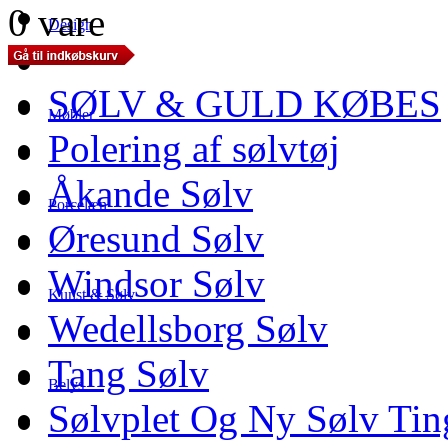
0 vare
Design
SØLV & GULD KØBES
Møbler
Polering af sølvtøj
Åkande Sølv
Porcelæn
Øresund Sølv
Windsor Sølv
Kunst & Sølv
Wedellsborg Sølv
Tang Sølv
Belys
Sølvplet Og Ny Sølv Tin