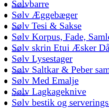
Sølvbarre
Glasvarer
Sølv Æggebæger
Sølv Tesi & Sakse
Retro
Sølv Korpus, Fade, Saml
Sølv skrin Etui Æsker D
Varia
Sølv Lysestager
Sølv Saltkar & Peber sa
Smykker
Sølv Med Emalje
Sølv Lagkageknive
Lysestager
Sølv bestik og serverings