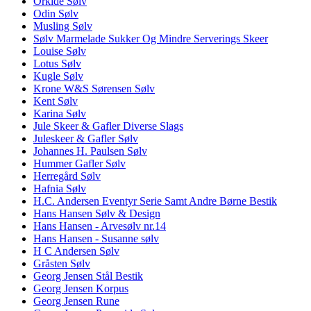
Orkide Sølv
Odin Sølv
Musling Sølv
Sølv Marmelade Sukker Og Mindre Serverings Skeer
Louise Sølv
Lotus Sølv
Kugle Sølv
Krone W&S Sørensen Sølv
Kent Sølv
Karina Sølv
Jule Skeer & Gafler Diverse Slags
Juleskeer & Gafler Sølv
Johannes H. Paulsen Sølv
Hummer Gafler Sølv
Herregård Sølv
Hafnia Sølv
H.C. Andersen Eventyr Serie Samt Andre Børne Bestik
Hans Hansen Sølv & Design
Hans Hansen - Arvesølv nr.14
Hans Hansen - Susanne sølv
H C Andersen Sølv
Gråsten Sølv
Georg Jensen Stål Bestik
Georg Jensen Korpus
Georg Jensen Rune