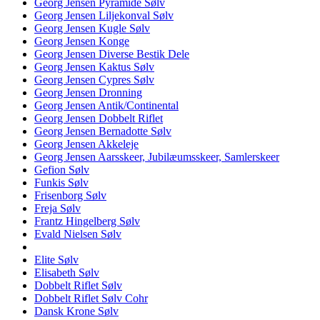
Georg Jensen Pyramide Sølv
Georg Jensen Liljekonval Sølv
Georg Jensen Kugle Sølv
Georg Jensen Konge
Georg Jensen Diverse Bestik Dele
Georg Jensen Kaktus Sølv
Georg Jensen Cypres Sølv
Georg Jensen Dronning
Georg Jensen Antik/Continental
Georg Jensen Dobbelt Riflet
Georg Jensen Bernadotte Sølv
Georg Jensen Akkeleje
Georg Jensen Aarsskeer, Jubilæumsskeer, Samlerskeer
Gefion Sølv
Funkis Sølv
Frisenborg Sølv
Freja Sølv
Frantz Hingelberg Sølv
Evald Nielsen Sølv
Elite Sølv
Elisabeth Sølv
Dobbelt Riflet Sølv
Dobbelt Riflet Sølv Cohr
Dansk Krone Sølv