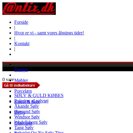
Forside
|
Hvor er vi - samt vores åbnings tider!
|
Kontakt
|
Design
0 vare
Møbler
Porcelæn
SØLV & GULD KØBES
Polering af sølvtøj
Kunst & Sølv
Åkande Sølv
Øresund Sølv
Belys
Windsor Sølv
Wedellsborg Sølv
Glasvarer
Tang Sølv
Sølvplet Og Ny Sølv Ting