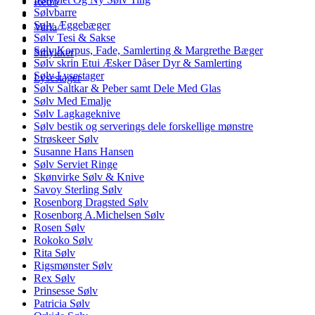
Retro
Sølvbarre
Sølv Æggebæger
Varia
Sølv Tesi & Sakse
Sølv Korpus, Fade, Samlerting & Margrethe Bæger
Smykker
Sølv skrin Etui Æsker Dåser Dyr & Samlerting
Sølv Lysestager
Lysestager
Sølv Saltkar & Peber samt Dele Med Glas
Sølv Med Emalje
Sølv Lagkageknive
Sølv bestik og serverings dele forskellige mønstre
Strøskeer Sølv
Susanne Hans Hansen
Sølv Serviet Ringe
Skønvirke Sølv & Knive
Savoy Sterling Sølv
Rosenborg Dragsted Sølv
Rosenborg A.Michelsen Sølv
Rosen Sølv
Rokoko Sølv
Rita Sølv
Rigsmønster Sølv
Rex Sølv
Prinsesse Sølv
Patricia Sølv