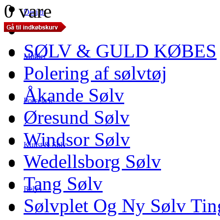
0 vare
Design
SØLV & GULD KØBES
Møbler
Polering af sølvtøj
Åkande Sølv
Porcelæn
Øresund Sølv
Windsor Sølv
Kunst & Sølv
Wedellsborg Sølv
Tang Sølv
Belys
Sølvplet Og Ny Sølv Tin