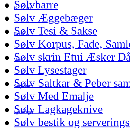
Sølvbarre
Glasvarer
Sølv Æggebæger
Sølv Tesi & Sakse
Retro
Sølv Korpus, Fade, Saml
Sølv skrin Etui Æsker D
Varia
Sølv Lysestager
Sølv Saltkar & Peber sa
Smykker
Sølv Med Emalje
Sølv Lagkageknive
Lysestager
Sølv bestik og serverings