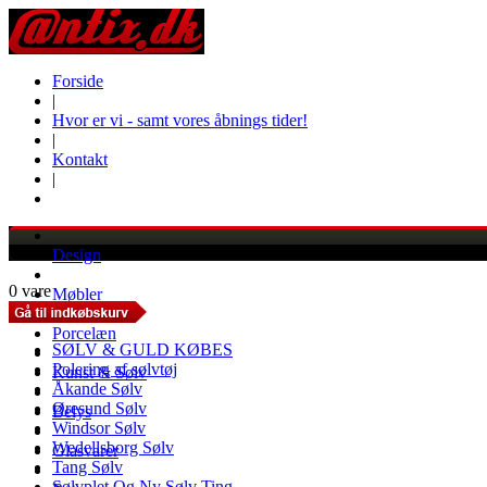
Forside
|
Hvor er vi - samt vores åbnings tider!
|
Kontakt
|
Design
0 vare
Møbler
Porcelæn
SØLV & GULD KØBES
Polering af sølvtøj
Kunst & Sølv
Åkande Sølv
Øresund Sølv
Belys
Windsor Sølv
Wedellsborg Sølv
Glasvarer
Tang Sølv
Sølvplet Og Ny Sølv Ting