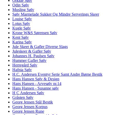
Orkide Sølv
Odin Sølv
Musling Sølv
Sølv Marmelade Sukker Og Mindre Serverings Skeer
Louise Sølv
Lotus Sølv
Kugle Sølv
Krone W&S Sørensen Sølv
Kent Sølv
Karina Sølv
Jule Skeer & Gafler Diverse Slags
Juleskeer & Gafler Sølv
Johannes H. Paulsen Sølv
Hummer Gafler Sølv
Herregård Sølv
Hafnia Sølv
H.C. Andersen Eventyr Serie Samt Andre Børne Bestik
Hans Hansen Sølv & Design
Hans Hansen - Arvesølv nr.14
Hans Hansen - Susanne sølv
H C Andersen Sølv
Gråsten Sølv
Georg Jensen Stål Bestik
Georg Jensen Korpus
Georg Jensen Rune