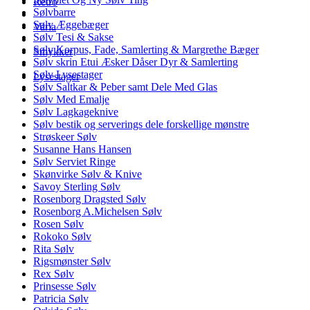
Retro
Sølvbarre
Sølv Æggebæger
Varia
Sølv Tesi & Sakse
Sølv Korpus, Fade, Samlerting & Margrethe Bæger
Smykker
Sølv skrin Etui Æsker Dåser Dyr & Samlerting
Sølv Lysestager
Lysestager
Sølv Saltkar & Peber samt Dele Med Glas
Sølv Med Emalje
Sølv Lagkageknive
Sølv bestik og serverings dele forskellige mønstre
Strøskeer Sølv
Susanne Hans Hansen
Sølv Serviet Ringe
Skønvirke Sølv & Knive
Savoy Sterling Sølv
Rosenborg Dragsted Sølv
Rosenborg A.Michelsen Sølv
Rosen Sølv
Rokoko Sølv
Rita Sølv
Rigsmønster Sølv
Rex Sølv
Prinsesse Sølv
Patricia Sølv