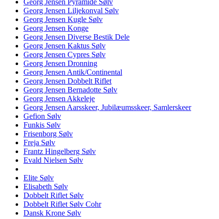
Georg Jensen Pyramide Sølv
Georg Jensen Liljekonval Sølv
Georg Jensen Kugle Sølv
Georg Jensen Konge
Georg Jensen Diverse Bestik Dele
Georg Jensen Kaktus Sølv
Georg Jensen Cypres Sølv
Georg Jensen Dronning
Georg Jensen Antik/Continental
Georg Jensen Dobbelt Riflet
Georg Jensen Bernadotte Sølv
Georg Jensen Akkeleje
Georg Jensen Aarsskeer, Jubilæumsskeer, Samlerskeer
Gefion Sølv
Funkis Sølv
Frisenborg Sølv
Freja Sølv
Frantz Hingelberg Sølv
Evald Nielsen Sølv
Elite Sølv
Elisabeth Sølv
Dobbelt Riflet Sølv
Dobbelt Riflet Sølv Cohr
Dansk Krone Sølv