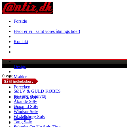
Forside
|
Hvor er vi - samt vores åbnings tider!
|
Kontakt
|
Design
0 vare
Møbler
Porcelæn
SØLV & GULD KØBES
Polering af sølvtøj
Kunst & Sølv
Åkande Sølv
Øresund Sølv
Belys
Windsor Sølv
Wedellsborg Sølv
Glasvarer
Tang Sølv
Sølvplet Og Ny Sølv Ting