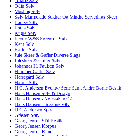
Orkide Sølv
Odin Sølv
Musling Sølv
Sølv Marmelade Sukker Og Mindre Serverings Skeer
Louise Sølv
Lotus Sølv
Kugle Sølv
Krone W&S Sørensen Sølv
Kent Sølv
Karina Sølv
Jule Skeer & Gafler Diverse Slags
Juleskeer & Gafler Sølv
Johannes H. Paulsen Sølv
Hummer Gafler Sølv
Herregård Sølv
Hafnia Sølv
H.C. Andersen Eventyr Serie Samt Andre Børne Bestik
Hans Hansen Sølv & Design
Hans Hansen - Arvesølv nr.14
Hans Hansen - Susanne sølv
H C Andersen Sølv
Gråsten Sølv
Georg Jensen Stål Bestik
Georg Jensen Korpus
Georg Jensen Rune