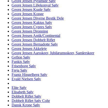
Georg Jensen Pyramide Sølv
Georg Jensen Liljekonval Sølv
Georg Jensen Kugle Sølv
Georg Jensen Konge
Georg Jensen Diverse Bestik Dele
Georg Jensen Kaktus Sølv
Georg Jensen Cypres Sølv
Georg Jensen Dronning
Georg Jensen Antik/Continental
Georg Jensen Dobbelt Riflet
Georg Jensen Bernadotte Sølv
Georg Jensen Akkeleje
Georg Jensen Aarsskeer, Jubilæumsskeer, Samlerskeer
Gefion Sølv
Funkis Sølv
Frisenborg Sølv
Freja Sølv
Frantz Hingelberg Sølv
Evald Nielsen Sølv
Elite Sølv
Elisabeth Sølv
Dobbelt Riflet Sølv
Dobbelt Riflet Sølv Cohr
Dansk Krone Sølv