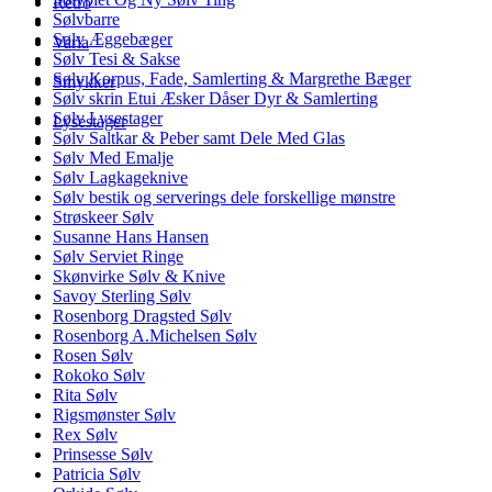
Retro
Sølvbarre
Sølv Æggebæger
Varia
Sølv Tesi & Sakse
Sølv Korpus, Fade, Samlerting & Margrethe Bæger
Smykker
Sølv skrin Etui Æsker Dåser Dyr & Samlerting
Sølv Lysestager
Lysestager
Sølv Saltkar & Peber samt Dele Med Glas
Sølv Med Emalje
Sølv Lagkageknive
Sølv bestik og serverings dele forskellige mønstre
Strøskeer Sølv
Susanne Hans Hansen
Sølv Serviet Ringe
Skønvirke Sølv & Knive
Savoy Sterling Sølv
Rosenborg Dragsted Sølv
Rosenborg A.Michelsen Sølv
Rosen Sølv
Rokoko Sølv
Rita Sølv
Rigsmønster Sølv
Rex Sølv
Prinsesse Sølv
Patricia Sølv